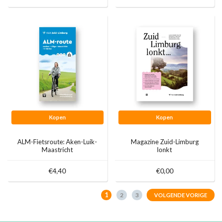
Kopen
Kopen
ALM-Fietsroute: Aken-Luik-
Magazine Zuid-Limburg
Maastricht
lonkt
€4,40
€0,00
1
2
3
VOLGENDE VORIGE