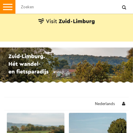
Menu
Wandelen
Stadswandelingen
Fietsen
Met de auto
Visvergunningen
Brochures en kaarten
Plattegronden
Uit de streek
Spellen
Nederlands
Streekpakketten
Kerstpakketten
Ansichtkaarten