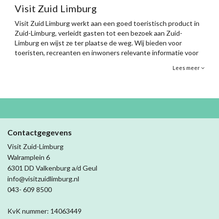
Visit Zuid Limburg
Visit Zuid Limburg werkt aan een goed toeristisch product in
Zuid-Limburg, verleidt gasten tot een bezoek aan Zuid-
Limburg en wijst ze ter plaatse de weg. Wij bieden voor
toeristen, recreanten en inwoners relevante informatie voor
hun vrijetijdsbesteding, via het medium dat de gast het liefst
Lees meer
gebruikt. Voor, tijdens én na hun verblijf, wanneer de gast dit
wenst. Hiermee fungeren wij als aanjager én verbinder van de
lokale vrijetijdseconomie bij retail, horeca en de sector zelf.
Contactgegevens
Visit Zuid-Limburg
Walramplein 6
6301 DD Valkenburg a/d Geul
info@visitzuidlimburg.nl
043- 609 8500
KvK nummer: 14063449