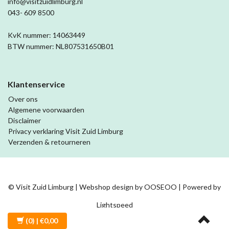
info@visitzuidlimburg.nl
043- 609 8500
KvK nummer: 14063449
BTW nummer: NL807531650B01
Klantenservice
Over ons
Algemene voorwaarden
Disclaimer
Privacy verklaring Visit Zuid Limburg
Verzenden & retourneren
© Visit Zuid Limburg | Webshop design by
OOSEOO
| Powered by
Lightspeed
(0)
| €0,00