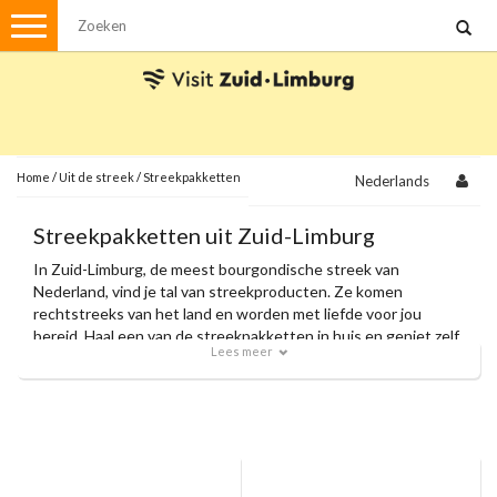
Menu
Wandelen
Stadswandelingen
Fietsen
Met de auto
Home
/
Uit de streek
/
Streekpakketten
Nederlands
Visvergunningen
Streekpakketten uit Zuid-Limburg
In Zuid-Limburg, de meest bourgondische streek van
Brochures en kaarten
Nederland, vind je tal van streekproducten. Ze komen
rechtstreeks van het land en worden met liefde voor jou
Plattegronden
Uit de streek
bereid. Haal een van de streekpakketten in huis en geniet zelf
Lees meer
van de lekkerste hartige én zoete streekproducten van Zuid-
Spellen
Limburg.
Streekpakketten
Kerstpakketten
Ansichtkaarten