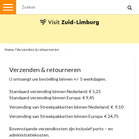
Menu
Wandelen
Stadswandelingen
Fietsen
Met de auto
Home
/
Verzenden & retourneren
Visvergunningen
Verzenden & retourneren
Brochures en kaarten
U ontvangt uw bestelling binnen +/- 5 werkdagen.
Plattegronden
Standaard verzending binnen Nederland: € 5,25
Uit de streek
Standaard verzending binnen Europa: € 9,45
Spellen
Verzending van Streekpakketten binnen Nederland: € 9,10
Verzending van Streekpakketten binnen Europa: € 24,75
Streekpakketten
Kerstpakketten
Bovenstaande verzendkosten zijn inclusief porto – en
Ansichtkaarten
administratiekosten.