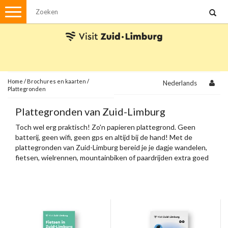
Menu
Wandelen
Stadswandelingen
Fietsen
Met de auto
Home
/
Brochures en kaarten
/
Nederlands
Plattegronden
Visvergunningen
Plattegronden van Zuid-Limburg
Toch wel erg praktisch! Zo'n papieren plattegrond. Geen
Brochures en kaarten
batterij, geen wifi, geen gps en altijd bij de hand! Met de
Plattegronden
plattegronden van Zuid-Limburg bereid je je dagje wandelen,
Uit de streek
fietsen, wielrennen, mountainbiken of paardrijden extra goed
voor.
Spellen
Streekpakketten
Kerstpakketten
Ansichtkaarten