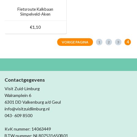
Fietsroute Kalkbaan
Simpelveld-Aken
€1,10
4
1
2
3
VORIGE PAGINA
Contactgegevens
Visit Zuid-Limburg
Walramplein 6
6301 DD Valkenburg a/d Geul
info@visitzuidlimburg.nl
043- 609 8500
KvK nummer: 14063449
BTW nummer: NL807531650B01