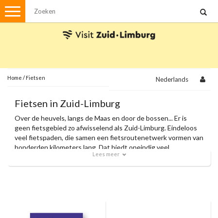
Menu
Wandelen
Stadswandelingen
Fietsen
Met de auto
Home
/
Fietsen
Nederlands
Visvergunningen
Fietsen in Zuid-Limburg
Over de heuvels, langs de Maas en door de bossen... Er is
Brochures en kaarten
geen fietsgebied zo afwisselend als Zuid-Limburg. Eindeloos
veel fietspaden, die samen een fietsroutenetwerk vormen van
Plattegronden
Uit de streek
honderden kilometers lang. Dat biedt oneindig veel
Lees meer
fietsplezier voor de recreatieve fietser, de wielrenner en de
Spellen
mountainbiker.
Streekpakketten
Kerstpakketten
Ansichtkaarten