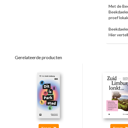
Met de Bee
Beekdaelen
proef lokal
Beekdaelen
Hier verte
Gerelateerde producten
Kopen
Kopen