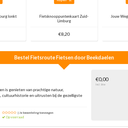
burg lonkt
Fietsknooppuntenkaart Zuid-
Jouw Wegw
Limburg
€8,20
Bestel
Fietsroute Fietsen door Beekdaelen
€0,00
Incl. btw
n is genieten van prachtige natuur,
 cultuurhistorie en uitrusten bij de gezelligste
| Je beoordeling toevoegen
Op voorraad