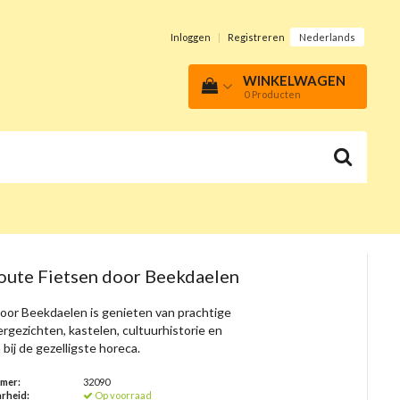
Inloggen
|
Registreren
Nederlands
WINKELWAGEN
0
Producten
oute Fietsen door Beekdaelen
door Beekdaelen is genieten van prachtige
ergezichten, kastelen, cultuurhistorie en
 bij de gezelligste horeca.
mmer:
32090
rheid:
Op voorraad