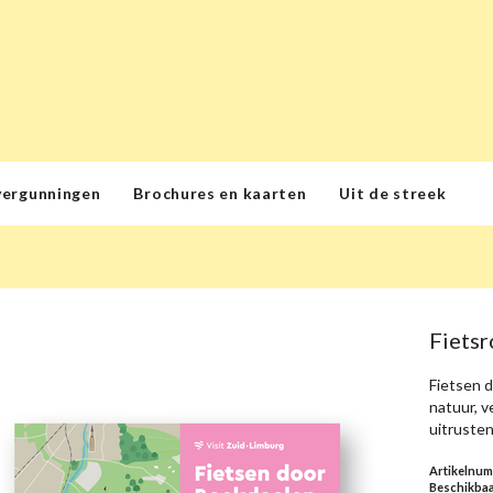
vergunningen
Brochures en kaarten
Uit de streek
Fietsr
Fietsen 
natuur, v
uitrusten
Artikelnu
Beschikbaa