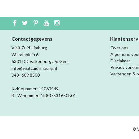
Contactgegevens
Klantenserv
Visit Zuid-Limburg
Over ons
Algemene voo
Walramplein 6
Disclaimer
6301 DD Valkenburg a/d Geul
Privacy verklar
info@visitzuidlimburg.nl
Verzenden & r
043- 609 8500
KvK nummer: 14063449
BTW nummer: NL807531650B01
© V