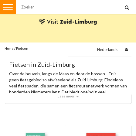
Menu
Wandelen
Stadswandelingen
Fietsen
Met de auto
Home
/
Fietsen
Nederlands
Visvergunningen
Fietsen in Zuid-Limburg
Over de heuvels, langs de Maas en door de bossen... Er is
Brochures en kaarten
geen fietsgebied zo afwisselend als Zuid-Limburg. Eindeloos
veel fietspaden, die samen een fietsroutenetwerk vormen van
Plattegronden
Uit de streek
honderden kilometers lang. Dat biedt oneindig veel
Lees meer
fietsplezier voor de recreatieve fietser, de wielrenner en de
Spellen
mountainbiker.
Streekpakketten
Kerstpakketten
Ansichtkaarten