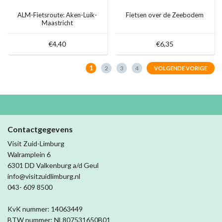
ALM-Fietsroute: Aken-Luik-
Fietsen over de Zeebodem
Maastricht
€4,40
€6,35
1
2
3
4
VOLGENDE VORIGE
Contactgegevens
Visit Zuid-Limburg
Walramplein 6
6301 DD Valkenburg a/d Geul
info@visitzuidlimburg.nl
043- 609 8500
KvK nummer: 14063449
BTW nummer: NL807531650B01