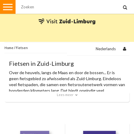
Menu
Wandelen
Stadswandelingen
Fietsen
Met de auto
Home
/
Fietsen
Nederlands
Visvergunningen
Fietsen in Zuid-Limburg
Over de heuvels, langs de Maas en door de bossen... Er is
Brochures en kaarten
geen fietsgebied zo afwisselend als Zuid-Limburg. Eindeloos
veel fietspaden, die samen een fietsroutenetwerk vormen van
Plattegronden
Uit de streek
honderden kilometers lang. Dat biedt oneindig veel
Lees meer
fietsplezier voor de recreatieve fietser, de wielrenner en de
Spellen
mountainbiker.
Streekpakketten
Kerstpakketten
Ansichtkaarten