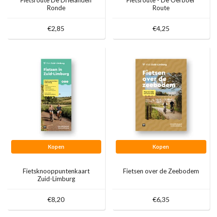
Fietsroute De Drielanden
Fietsroute - De Oerboer
Ronde
Route
€2,85
€4,25
Kopen
Kopen
Fietsknooppuntenkaart
Fietsen over de Zeebodem
Zuid-Limburg
€8,20
€6,35