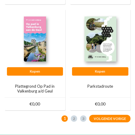
Kopen
Kopen
Plattegrond Op Pad in
Parkstadroute
Valkenburg a/d Geul
€0,00
€0,00
1
2
3
VOLGENDE VORIGE