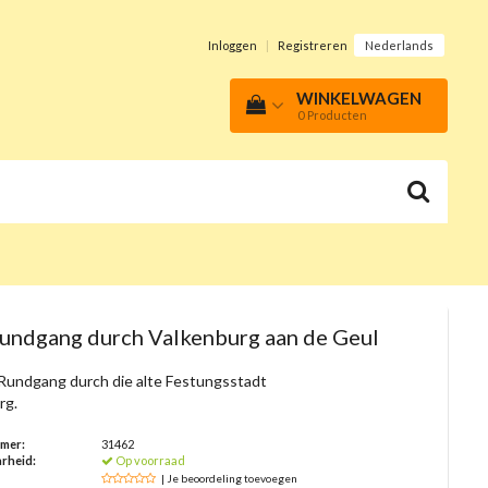
Inloggen
|
Registreren
Nederlands
WINKELWAGEN
0
Producten
rundgang durch Valkenburg aan de Geul
Rundgang durch die alte Festungsstadt
rg.
mmer:
31462
rheid:
Op voorraad
| Je beoordeling toevoegen