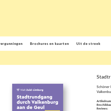
vergunningen
Brochures en kaarten
Uit de streek
Stadt
Schöner 
Valkenbu
Artikelnu
Beschikbaa
Reviews: