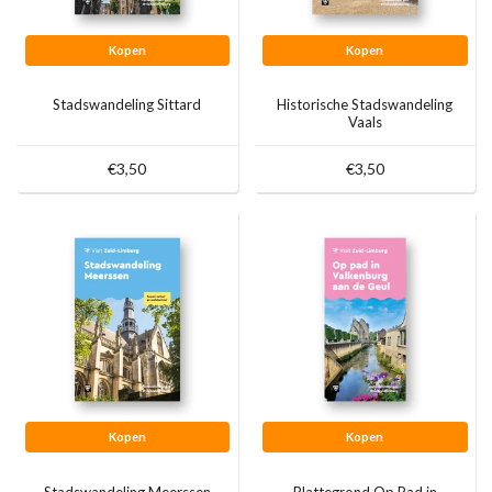
Kopen
Kopen
Stadswandeling Sittard
Historische Stadswandeling
Vaals
€3,50
€3,50
Kopen
Kopen
Stadswandeling Meerssen
Plattegrond Op Pad in