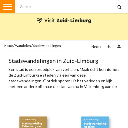
Menu
Wandelen
Stadswandelingen
Fietsen
Met de auto
Home
/
Wandelen
/
Stadswandelingen
Nederlands
Visvergunningen
Stadswandelingen in Zuid-Limburg
Een stad is een broedplek van verhalen. Maak écht kennis met
Brochures en kaarten
de Zuid-Limburgse steden via een van deze
stadswandelingen. Ontdek sporen uit het verleden en kijk
Plattegronden
Uit de streek
met een andere blik naar de stad van nu in Valkenburg aan de
Geul, Heerlen, Sittard, Meerssen en Maastricht.
Spellen
Streekpakketten
Kerstpakketten
Ansichtkaarten