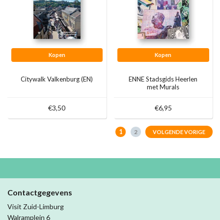
Kopen
Kopen
Citywalk Valkenburg (EN)
ENNE Stadsgids Heerlen
met Murals
€3,50
€6,95
1
2
VOLGENDE VORIGE
Contactgegevens
Visit Zuid-Limburg
Walramplein 6