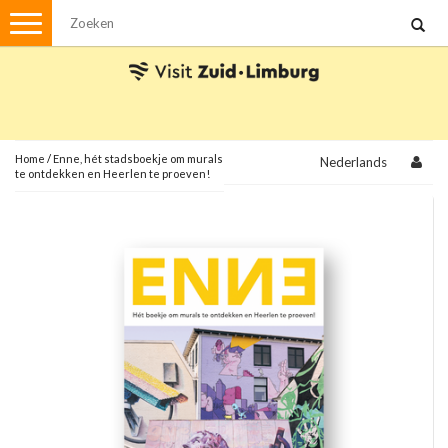
Menu
Wandelen
Stadswandelingen
Fietsen
Met de auto
Home
/
Enne, hét stadsboekje om murals
Nederlands
te ontdekken en Heerlen te proeven!
Visvergunningen
Brochures en kaarten
Plattegronden
Uit de streek
Spellen
Streekpakketten
Kerstpakketten
Ansichtkaarten