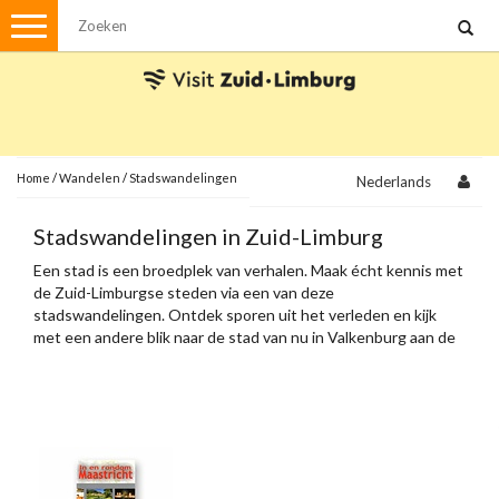
Menu
Wandelen
Stadswandelingen
Fietsen
Met de auto
Home
/
Wandelen
/
Stadswandelingen
Nederlands
Visvergunningen
Stadswandelingen in Zuid-Limburg
Een stad is een broedplek van verhalen. Maak écht kennis met
Brochures en kaarten
de Zuid-Limburgse steden via een van deze
stadswandelingen. Ontdek sporen uit het verleden en kijk
Plattegronden
Uit de streek
met een andere blik naar de stad van nu in Valkenburg aan de
Geul, Heerlen, Sittard, Meerssen en Maastricht.
Spellen
Streekpakketten
Kerstpakketten
Ansichtkaarten