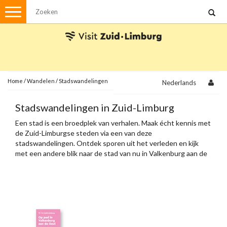
Menu
Wandelen
Stadswandelingen
Fietsen
Met de auto
Home
/
Wandelen
/
Stadswandelingen
Nederlands
Visvergunningen
Stadswandelingen in Zuid-Limburg
Een stad is een broedplek van verhalen. Maak écht kennis met
Brochures en kaarten
de Zuid-Limburgse steden via een van deze
stadswandelingen. Ontdek sporen uit het verleden en kijk
Plattegronden
Uit de streek
met een andere blik naar de stad van nu in Valkenburg aan de
Geul, Heerlen, Sittard, Meerssen en Maastricht.
Spellen
Streekpakketten
Kerstpakketten
Ansichtkaarten