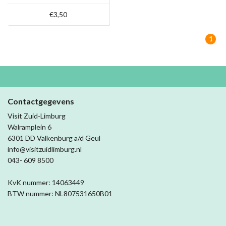
€3,50
1
Contactgegevens
Visit Zuid-Limburg
Walramplein 6
6301 DD Valkenburg a/d Geul
info@visitzuidlimburg.nl
043- 609 8500
KvK nummer: 14063449
BTW nummer: NL807531650B01