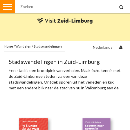
Menu
Wandelen
Stadswandelingen
Fietsen
Met de auto
Home
/
Wandelen
/
Stadswandelingen
Nederlands
Visvergunningen
Stadswandelingen in Zuid-Limburg
Een stad is een broedplek van verhalen. Maak écht kennis met
Brochures en kaarten
de Zuid-Limburgse steden via een van deze
stadswandelingen. Ontdek sporen uit het verleden en kijk
Plattegronden
Uit de streek
met een andere blik naar de stad van nu in Valkenburg aan de
Geul, Heerlen, Sittard, Meerssen en Maastricht.
Spellen
Streekpakketten
Kerstpakketten
Ansichtkaarten