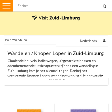
Menu
Wandelen
Stadswandelingen
Fietsen
Met de auto
Home
/
Wandelen
Nederlands
Visvergunningen
Wandelen / Knopen Lopen in Zuid-Limburg
Glooiende heuvels, holle wegen, uitgestrekte bossen en
Brochures en kaarten
adembenemende uitzichtpunten; tijdens een wandeling in
Zuid-Limburg kom je het allemaal tegen. Dankzij het
Plattegronden
Uit de streek
vernieuwde Knopen Lopen-wandelnetwerk stel je eenvoudig
Lees meer
je eigen route samen en volg je moeiteloos de knooppunten.
Spellen
Met onze officiële wandelkaarten en zorgvuldig
samengestelde themaroutes ontdek je de allermooiste
plekjes van de regio.
Streekpakketten
Kerstpakketten
Ansichtkaarten