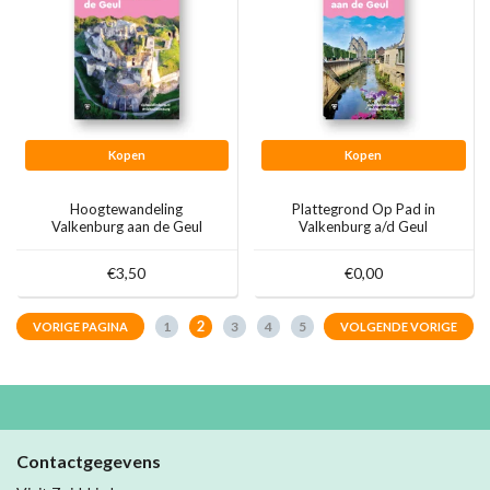
Kopen
Kopen
Hoogtewandeling
Plattegrond Op Pad in
Valkenburg aan de Geul
Valkenburg a/d Geul
€3,50
€0,00
2
1
3
4
5
VORIGE PAGINA
VOLGENDE VORIGE
Contactgegevens