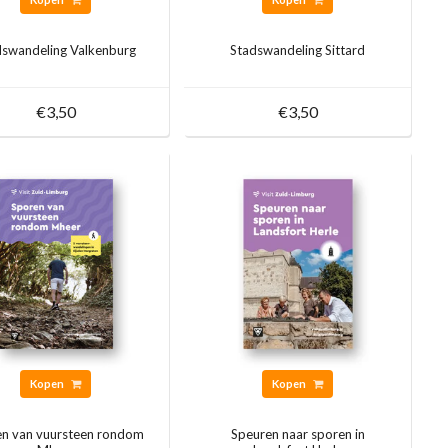
dswandeling Valkenburg
Stadswandeling Sittard
€3,50
€3,50
Kopen
Kopen
n van vuursteen rondom
Speuren naar sporen in