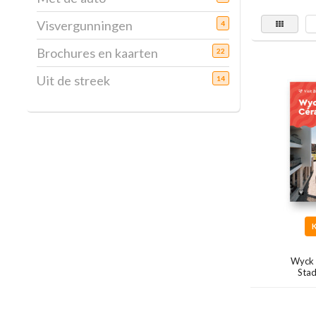
Visvergunningen
4
Brochures en kaarten
22
Uit de streek
14
Wyck 
Sta