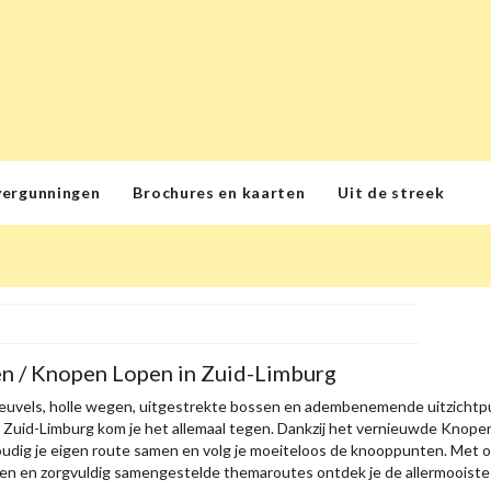
vergunningen
Brochures en kaarten
Uit de streek
n / Knopen Lopen in Zuid-Limburg
euvels, holle wegen, uitgestrekte bossen en adembenemende uitzichtpu
n Zuid-Limburg kom je het allemaal tegen. Dankzij het vernieuwde Kno
oudig je eigen route samen en volg je moeiteloos de knooppunten. Met on
n en zorgvuldig samengestelde themaroutes ontdek je de allermooiste p