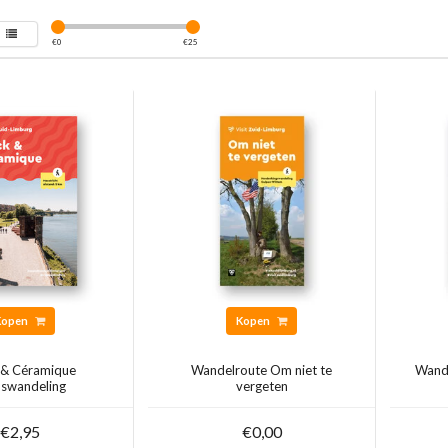
€
0
€
25
Kopen
Kopen
& Céramique
Wandelroute Om niet te
Wande
dswandeling
vergeten
€2,95
€0,00