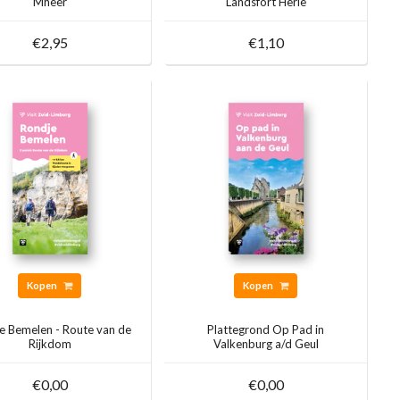
Mheer
Landsfort Herle
€2,95
€1,10
Kopen
Kopen
e Bemelen - Route van de
Plattegrond Op Pad in
Rijkdom
Valkenburg a/d Geul
€0,00
€0,00