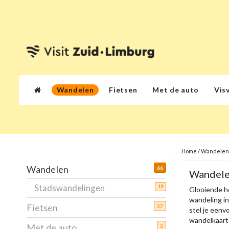
Wandelen
Fietsen
Met de auto
Vis
Home
/
Wandelen
Wandelen
66
Wandele
Stadswandelingen
19
Glooiende h
wandeling i
Fietsen
37
stel je eenv
wandelkaarte
Met de auto
3