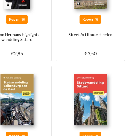
Kopen
Kopen
on Hermans Highlights
Street Art Route Heerlen
wandeling Sittard
€2,85
€3,50
Kopen
Kopen