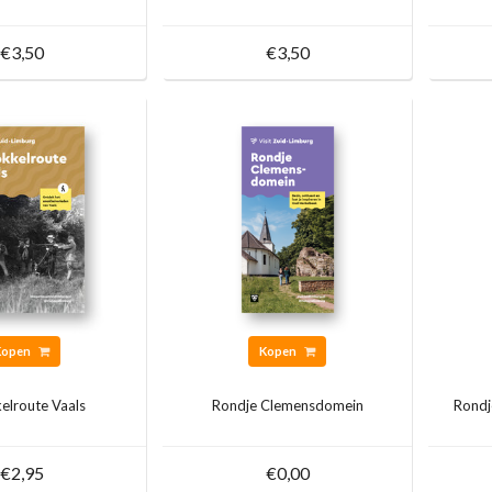
€3,50
€3,50
Kopen
Kopen
elroute Vaals
Rondje Clemensdomein
Rondj
€2,95
€0,00