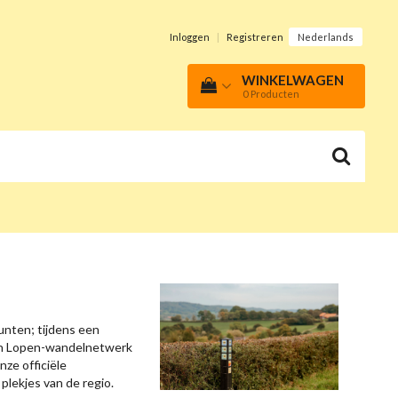
Inloggen
|
Registreren
Nederlands
WINKELWAGEN
0
Producten
nten; tijdens een
pen Lopen-wandelnetwerk
ze officiële
lekjes van de regio.