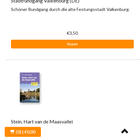
Stadtrundgang Valkenburg (DE)
Schöner Rundgang durch die alte Festungsstadt Valkenburg.
€3,50
Kopen
Stein, Hart van de Maasvallei
In het hart van het grensoverschrijdende RivierPark Maasvallei,
(0)
| €0,00
ligt de gemeente Stein. Laat je verrassen door Stein met zes