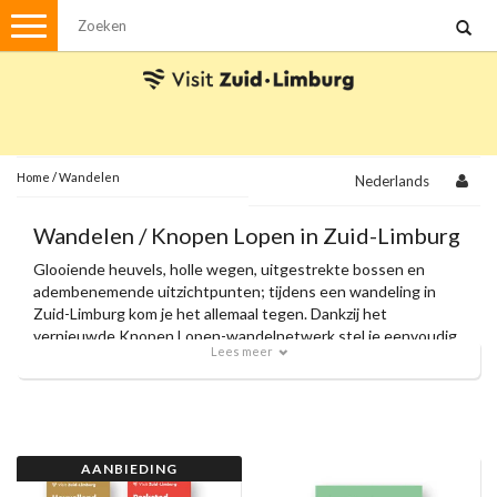
Menu
Wandelen
Stadswandelingen
Fietsen
Met de auto
Home
/
Wandelen
Nederlands
Visvergunningen
Wandelen / Knopen Lopen in Zuid-Limburg
Glooiende heuvels, holle wegen, uitgestrekte bossen en
Brochures en kaarten
adembenemende uitzichtpunten; tijdens een wandeling in
Zuid-Limburg kom je het allemaal tegen. Dankzij het
Plattegronden
Uit de streek
vernieuwde Knopen Lopen-wandelnetwerk stel je eenvoudig
Lees meer
je eigen route samen en volg je moeiteloos de knooppunten.
Spellen
Met onze officiële wandelkaarten en zorgvuldig
samengestelde themaroutes ontdek je de allermooiste
plekjes van de regio.
Streekpakketten
Kerstpakketten
AANBIEDING
Ansichtkaarten