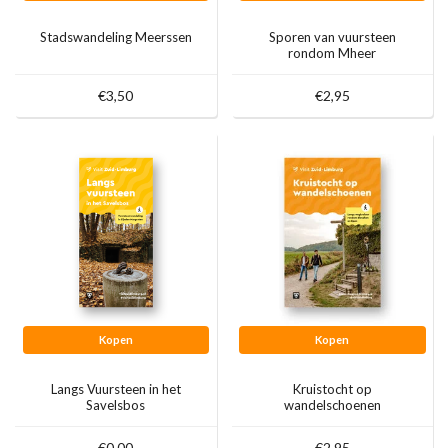
Stadswandeling Meerssen
Sporen van vuursteen
rondom Mheer
€3,50
€2,95
Kopen
Kopen
Langs Vuursteen in het
Kruistocht op
Savelsbos
wandelschoenen
€0,00
€2,95