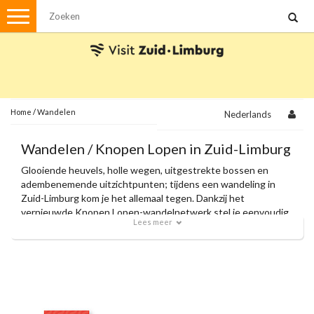
Menu
Wandelen
Stadswandelingen
Fietsen
Met de auto
Home
/
Wandelen
Nederlands
Visvergunningen
Wandelen / Knopen Lopen in Zuid-Limburg
Glooiende heuvels, holle wegen, uitgestrekte bossen en
Brochures en kaarten
adembenemende uitzichtpunten; tijdens een wandeling in
Zuid-Limburg kom je het allemaal tegen. Dankzij het
Plattegronden
Uit de streek
vernieuwde Knopen Lopen-wandelnetwerk stel je eenvoudig
Lees meer
je eigen route samen en volg je moeiteloos de knooppunten.
Spellen
Met onze officiële wandelkaarten en zorgvuldig
samengestelde themaroutes ontdek je de allermooiste
plekjes van de regio.
Streekpakketten
Kerstpakketten
Ansichtkaarten