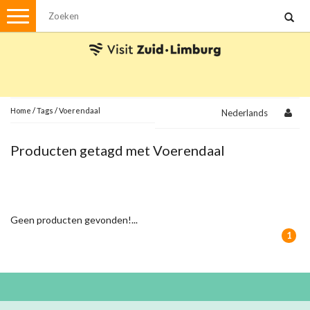
Menu
Wandelen
Stadswandelingen
Fietsen
Met de auto
Home
/
Tags
/
Voerendaal
Nederlands
Visvergunningen
Producten getagd met Voerendaal
Brochures en kaarten
Plattegronden
Uit de streek
Geen producten gevonden!...
Spellen
1
Streekpakketten
Kerstpakketten
Ansichtkaarten