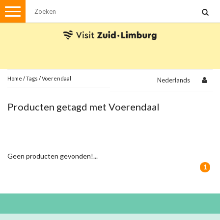
Menu
Wandelen
Stadswandelingen
Fietsen
Met de auto
Home
/
Tags
/
Voerendaal
Nederlands
Visvergunningen
Producten getagd met Voerendaal
Brochures en kaarten
Plattegronden
Uit de streek
Geen producten gevonden!...
Spellen
1
Streekpakketten
Kerstpakketten
Ansichtkaarten