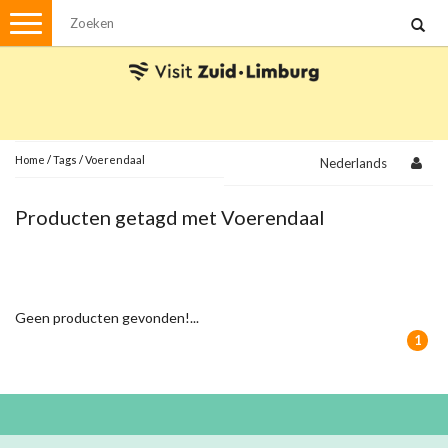
Menu
Wandelen
Stadswandelingen
Fietsen
Met de auto
Home
/
Tags
/
Voerendaal
Nederlands
Visvergunningen
Producten getagd met Voerendaal
Brochures en kaarten
Plattegronden
Uit de streek
Geen producten gevonden!...
Spellen
1
Streekpakketten
Kerstpakketten
Ansichtkaarten