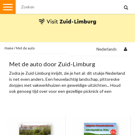
Menu
Wandelen
Stadswandelingen
Fietsen
Met de auto
Home
/
Met de auto
Nederlands
Visvergunningen
Met de auto door Zuid-Limburg
Zodra je Zuid-Limburg inrijdt, zie je het al: dit stukje Nederland
Brochures en kaarten
is net even anders. Een heuvelachtig landschap, pittoreske
dorpjes met vakwerkhuizen en geweldige uitzichten... Houd
Plattegronden
Uit de streek
ook genoeg tijd over voor een gezellige picknick of een
terrasje onderweg.
Spellen
Streekpakketten
Kerstpakketten
Ansichtkaarten