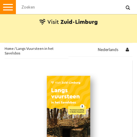
Menu
Wandelen
Stadswandelingen
Fietsen
Met de auto
Home
/
Langs Vuursteen in het
Nederlands
Savelsbos
Visvergunningen
Brochures en kaarten
Plattegronden
Uit de streek
Spellen
Streekpakketten
Kerstpakketten
Ansichtkaarten