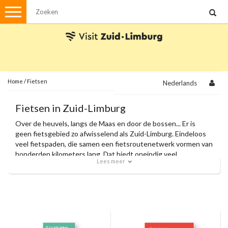
Menu
Wandelen
Stadswandelingen
Fietsen
Met de auto
Home
/
Fietsen
Nederlands
Visvergunningen
Fietsen in Zuid-Limburg
Over de heuvels, langs de Maas en door de bossen... Er is
Brochures en kaarten
geen fietsgebied zo afwisselend als Zuid-Limburg. Eindeloos
veel fietspaden, die samen een fietsroutenetwerk vormen van
Plattegronden
Uit de streek
honderden kilometers lang. Dat biedt oneindig veel
Lees meer
fietsplezier voor de recreatieve fietser, de wielrenner en de
Spellen
mountainbiker.
Streekpakketten
Kerstpakketten
Ansichtkaarten