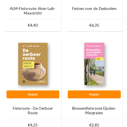
ALM-Fietsroute: Aken-Luik-
Fietsen over de Zeebodem
Maastricht
€4,40
€6,35
Kopen
Kopen
Fietsroute - De Oerboer
Bloesemfietsroute Eijsden-
Route
Margraten
€4,25
€2,85