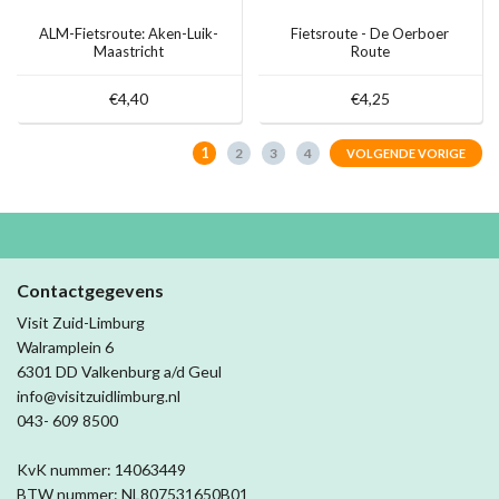
ALM-Fietsroute: Aken-Luik-
Fietsroute - De Oerboer
Maastricht
Route
€4,40
€4,25
1
2
3
4
VOLGENDE VORIGE
Contactgegevens
Visit Zuid-Limburg
Walramplein 6
6301 DD Valkenburg a/d Geul
info@visitzuidlimburg.nl
043- 609 8500
KvK nummer: 14063449
BTW nummer: NL807531650B01