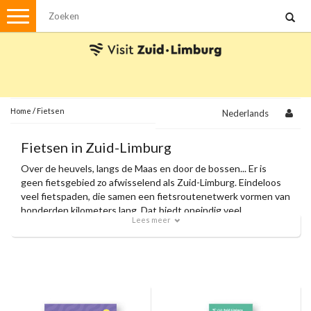
Menu
Wandelen
Stadswandelingen
Fietsen
Met de auto
Home
/
Fietsen
Nederlands
Visvergunningen
Fietsen in Zuid-Limburg
Over de heuvels, langs de Maas en door de bossen... Er is
Brochures en kaarten
geen fietsgebied zo afwisselend als Zuid-Limburg. Eindeloos
veel fietspaden, die samen een fietsroutenetwerk vormen van
Plattegronden
Uit de streek
honderden kilometers lang. Dat biedt oneindig veel
Lees meer
fietsplezier voor de recreatieve fietser, de wielrenner en de
Spellen
mountainbiker.
Streekpakketten
Kerstpakketten
Ansichtkaarten