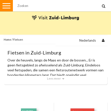
Menu
Wandelen
Stadswandelingen
Fietsen
Met de auto
Home
/
Fietsen
Nederlands
Visvergunningen
Fietsen in Zuid-Limburg
Over de heuvels, langs de Maas en door de bossen... Er is
Brochures en kaarten
geen fietsgebied zo afwisselend als Zuid-Limburg. Eindeloos
veel fietspaden, die samen een fietsroutenetwerk vormen van
Plattegronden
Uit de streek
honderden kilometers lang. Dat biedt oneindig veel
Lees meer
fietsplezier voor de recreatieve fietser, de wielrenner en de
Spellen
mountainbiker.
Streekpakketten
Kerstpakketten
Ansichtkaarten