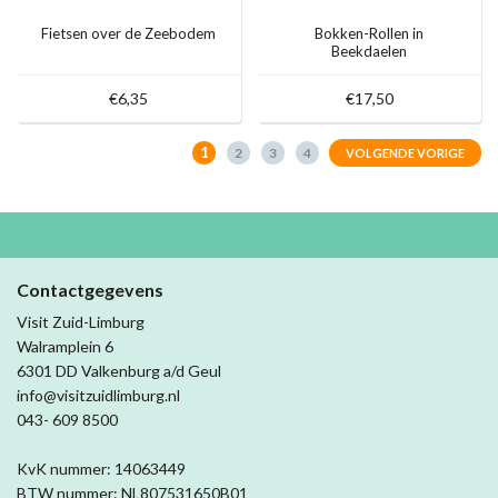
Fietsen over de Zeebodem
Bokken-Rollen in
Beekdaelen
€6,35
€17,50
1
2
3
4
VOLGENDE VORIGE
Contactgegevens
Visit Zuid-Limburg
Walramplein 6
6301 DD Valkenburg a/d Geul
info@visitzuidlimburg.nl
043- 609 8500
KvK nummer: 14063449
BTW nummer: NL807531650B01