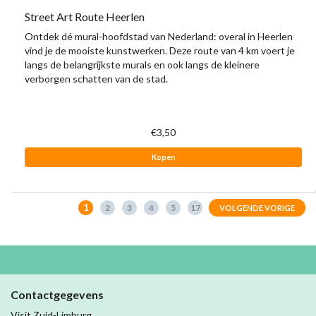
Street Art Route Heerlen
Ontdek dé mural-hoofdstad van Nederland: overal in Heerlen
vind je de mooiste kunstwerken. Deze route van 4 km voert je
langs de belangrijkste murals en ook langs de kleinere
verborgen schatten van de stad.
€3,50
Kopen
1
2
3
4
5
17
VOLGENDE VORIGE
Contactgegevens
Visit Zuid-Limburg