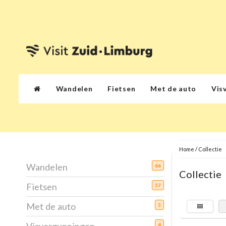
Wandelen
Fietsen
Met de auto
Vis
Home
/
Collectie
Wandelen
66
Collectie
Fietsen
37
Met de auto
3
4