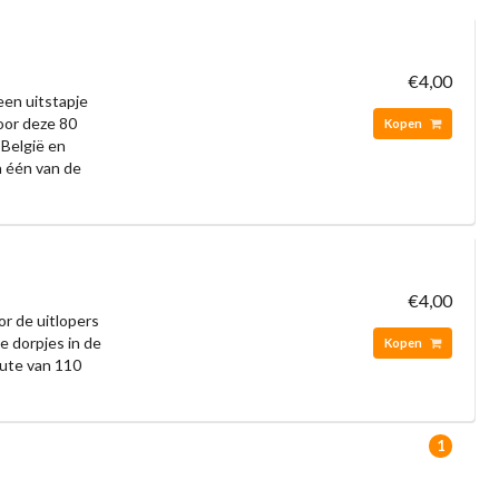
€4,00
een uitstapje
voor deze 80
Kopen
 België en
n één van de
€4,00
r de uitlopers
e dorpjes in de
Kopen
oute van 110
1