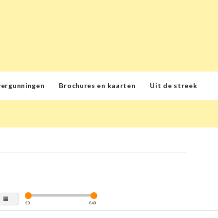
vergunningen
Brochures en kaarten
Uit de streek
€
0
€
40