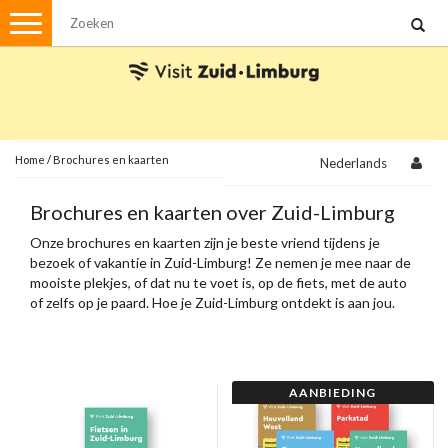
Menu
Wandelen
Stadswandelingen
Fietsen
Met de auto
Home
/
Brochures en kaarten
Nederlands
Visvergunningen
Brochures en kaarten over Zuid-Limburg
Onze brochures en kaarten zijn je beste vriend tijdens je
Brochures en kaarten
bezoek of vakantie in Zuid-Limburg! Ze nemen je mee naar de
mooiste plekjes, of dat nu te voet is, op de fiets, met de auto
Plattegronden
Uit de streek
of zelfs op je paard. Hoe je Zuid-Limburg ontdekt is aan jou.
Spellen
Streekpakketten
AANBIEDING
Kerstpakketten
Ansichtkaarten