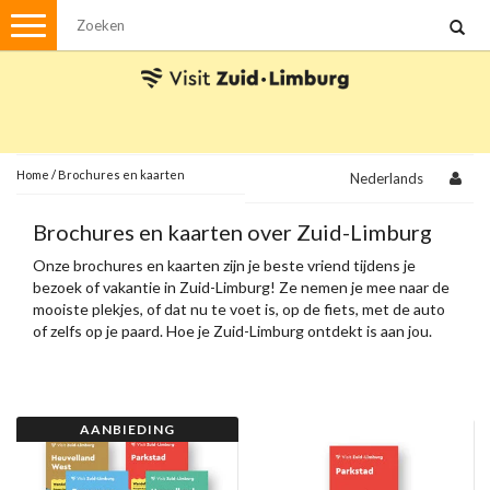
Menu
Wandelen
Stadswandelingen
Fietsen
Met de auto
Home
/
Brochures en kaarten
Nederlands
Visvergunningen
Brochures en kaarten over Zuid-Limburg
Onze brochures en kaarten zijn je beste vriend tijdens je
Brochures en kaarten
bezoek of vakantie in Zuid-Limburg! Ze nemen je mee naar de
mooiste plekjes, of dat nu te voet is, op de fiets, met de auto
Plattegronden
Uit de streek
of zelfs op je paard. Hoe je Zuid-Limburg ontdekt is aan jou.
Spellen
Streekpakketten
AANBIEDING
Kerstpakketten
Ansichtkaarten