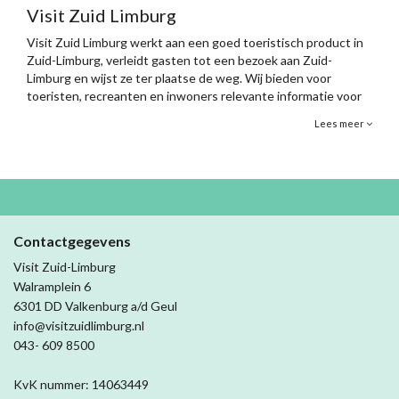
Visit Zuid Limburg
Visit Zuid Limburg werkt aan een goed toeristisch product in
Zuid-Limburg, verleidt gasten tot een bezoek aan Zuid-
Limburg en wijst ze ter plaatse de weg. Wij bieden voor
toeristen, recreanten en inwoners relevante informatie voor
hun vrijetijdsbesteding, via het medium dat de gast het liefst
Lees meer
gebruikt. Voor, tijdens én na hun verblijf, wanneer de gast dit
wenst. Hiermee fungeren wij als aanjager én verbinder van de
lokale vrijetijdseconomie bij retail, horeca en de sector zelf.
Contactgegevens
Visit Zuid-Limburg
Walramplein 6
6301 DD Valkenburg a/d Geul
info@visitzuidlimburg.nl
043- 609 8500
KvK nummer: 14063449