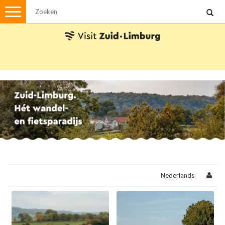
Menu
Wandelen
Stadswandelingen
Fietsen
Met de auto
Visvergunningen
Brochures en kaarten
Plattegronden
Uit de streek
Spellen
Nederlands
Streekpakketten
Kerstpakketten
Ansichtkaarten