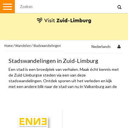
Menu
Wandelen
Stadswandelingen
Fietsen
Met de auto
Home
/
Wandelen
/
Stadswandelingen
Nederlands
Visvergunningen
Stadswandelingen in Zuid-Limburg
Een stad is een broedplek van verhalen. Maak écht kennis met
Brochures en kaarten
de Zuid-Limburgse steden via een van deze
stadswandelingen. Ontdek sporen uit het verleden en kijk
Plattegronden
Uit de streek
met een andere blik naar de stad van nu in Valkenburg aan de
Geul, Heerlen, Sittard, Meerssen en Maastricht.
Spellen
Streekpakketten
Kerstpakketten
Ansichtkaarten