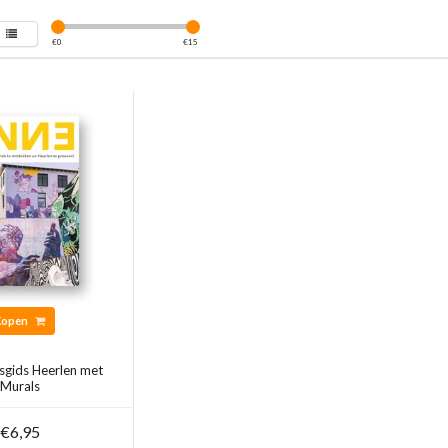
€
0
€
15
Kopen
sgids Heerlen met
Murals
€6,95