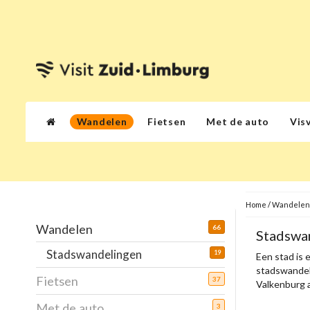
Wandelen
Fietsen
Met de auto
Vis
Home
/
Wandelen
Wandelen
66
Stadswan
Stadswandelingen
19
Een stad is 
stadswandeli
Fietsen
37
Valkenburg a
Met de auto
3