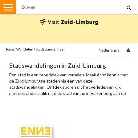
Menu
Wandelen
Stadswandelingen
Fietsen
Met de auto
Home
/
Wandelen
/
Stadswandelingen
Nederlands
Visvergunningen
Stadswandelingen in Zuid-Limburg
Een stad is een broedplek van verhalen. Maak écht kennis met
Brochures en kaarten
de Zuid-Limburgse steden via een van deze
stadswandelingen. Ontdek sporen uit het verleden en kijk
Plattegronden
Uit de streek
met een andere blik naar de stad van nu in Valkenburg aan de
Geul, Heerlen, Sittard, Meerssen en Maastricht.
Spellen
Streekpakketten
Kerstpakketten
Ansichtkaarten