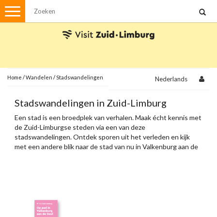
Menu
Wandelen
Stadswandelingen
Fietsen
Met de auto
Home
/
Wandelen
/
Stadswandelingen
Nederlands
Visvergunningen
Stadswandelingen in Zuid-Limburg
Een stad is een broedplek van verhalen. Maak écht kennis met
Brochures en kaarten
de Zuid-Limburgse steden via een van deze
stadswandelingen. Ontdek sporen uit het verleden en kijk
Plattegronden
Uit de streek
met een andere blik naar de stad van nu in Valkenburg aan de
Geul, Heerlen, Sittard, Meerssen en Maastricht.
Spellen
Streekpakketten
Kerstpakketten
Ansichtkaarten