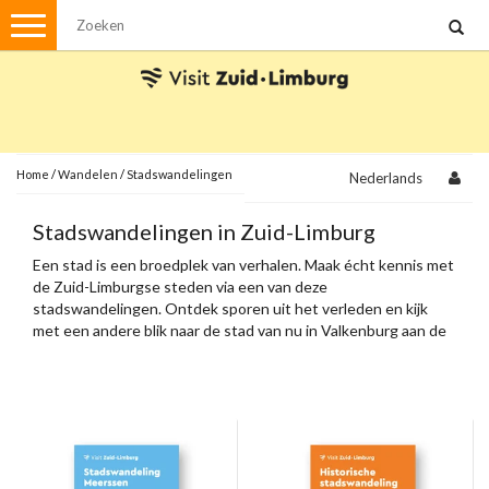
Menu
Wandelen
Stadswandelingen
Fietsen
Met de auto
Home
/
Wandelen
/
Stadswandelingen
Nederlands
Visvergunningen
Stadswandelingen in Zuid-Limburg
Een stad is een broedplek van verhalen. Maak écht kennis met
Brochures en kaarten
de Zuid-Limburgse steden via een van deze
stadswandelingen. Ontdek sporen uit het verleden en kijk
Plattegronden
Uit de streek
met een andere blik naar de stad van nu in Valkenburg aan de
Geul, Heerlen, Sittard, Meerssen en Maastricht.
Spellen
Streekpakketten
Kerstpakketten
Ansichtkaarten