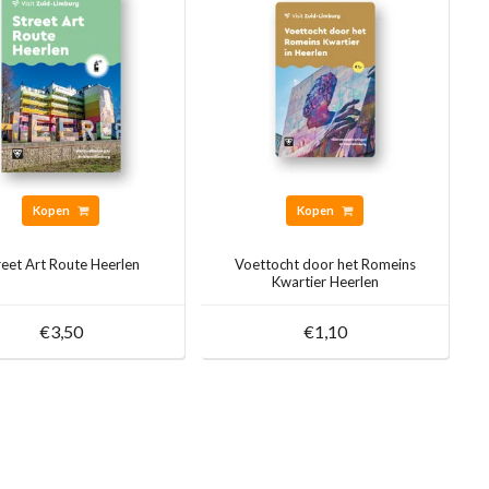
Kopen
Kopen
reet Art Route Heerlen
Voettocht door het Romeins
Kwartier Heerlen
€3,50
€1,10