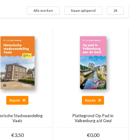
Alle merken
Naam oplopend
24
Kopen
Kopen
torische Stadswandeling
Plattegrond Op Pad in
Vaals
Valkenburg a/d Geul
€3,50
€0,00