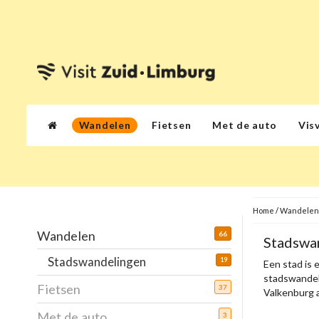
Wandelen
Fietsen
Met de auto
Vis
Home
/
Wandelen
Wandelen
66
Stadswan
Stadswandelingen
19
Een stad is 
stadswandeli
Fietsen
37
Valkenburg a
Met de auto
3