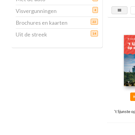
Visvergunningen
4
Brochures en kaarten
22
Uit de streek
14
't Sjunste 