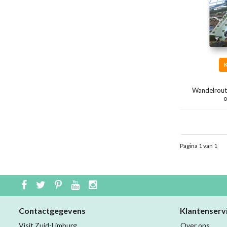
Wandelrout
o
Pagina 1 van 1
Contactgegevens
Klantenserv
Visit Zuid-Limburg
Over ons