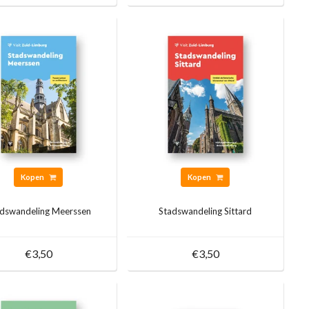
Kopen
Kopen
dswandeling Meerssen
Stadswandeling Sittard
€3,50
€3,50