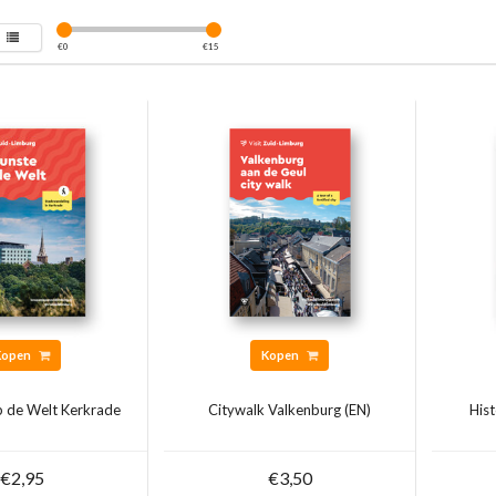
€
0
€
15
Kopen
Kopen
op de Welt Kerkrade
Citywalk Valkenburg (EN)
His
€2,95
€3,50