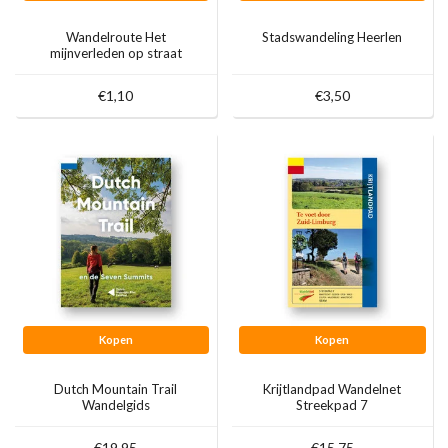
Wandelroute Het
Stadswandeling Heerlen
mijnverleden op straat
€1,10
€3,50
Kopen
Kopen
Dutch Mountain Trail
Krijtlandpad Wandelnet
Wandelgids
Streekpad 7
€19,95
€15,75