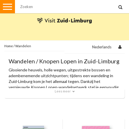
Menu
Wandelen
Stadswandelingen
Fietsen
Met de auto
Home
/
Wandelen
Nederlands
Visvergunningen
Wandelen / Knopen Lopen in Zuid-Limburg
Glooiende heuvels, holle wegen, uitgestrekte bossen en
Brochures en kaarten
adembenemende uitzichtpunten; tijdens een wandeling in
Zuid-Limburg kom je het allemaal tegen. Dankzij het
Plattegronden
Uit de streek
vernieuwde Knopen Lopen-wandelnetwerk stel je eenvoudig
Lees meer
je eigen route samen en volg je moeiteloos de knooppunten.
Spellen
Met onze officiële wandelkaarten en zorgvuldig
samengestelde themaroutes ontdek je de allermooiste
plekjes van de regio.
Streekpakketten
Kerstpakketten
Ansichtkaarten