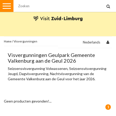
Menu
Wandelen
Stadswandelingen
Fietsen
Met de auto
Home
/
Visvergunningen
Nederlands
Visvergunningen
Visvergunningen Geulpark Gemeente
Valkenburg aan de Geul 2026
Brochures en kaarten
Seizoensvisvergunning Volwassenen, Seizoensvisvergunning
Jeugd, Dagvisvergunning, Nachtvisvergunning van de
Plattegronden
Uit de streek
Gemeente Valkenburg aan de Geul voor het jaar 2026.
Spellen
Streekpakketten
Geen producten gevonden!...
Kerstpakketten
1
Ansichtkaarten