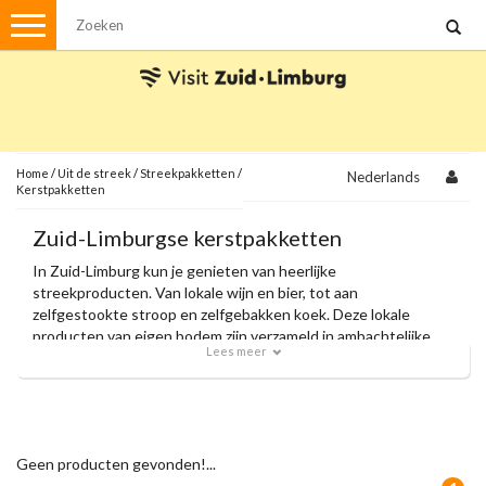
Menu
Wandelen
Stadswandelingen
Fietsen
Met de auto
Home
/
Uit de streek
/
Streekpakketten
/
Nederlands
Kerstpakketten
Visvergunningen
Zuid-Limburgse kerstpakketten
In Zuid-Limburg kun je genieten van heerlijke
Brochures en kaarten
streekproducten. Van lokale wijn en bier, tot aan
Plattegronden
zelfgestookte stroop en zelfgebakken koek. Deze lokale
Uit de streek
producten van eigen bodem zijn verzameld in ambachtelijke
Lees meer
kerstpakketten. Heel leuk om als cadeautje te geven tijdens
Spellen
de feestdagen of om zelf van te genieten met familie en
vrienden.
Streekpakketten
Kerstpakketten
Geen producten gevonden!...
Ansichtkaarten