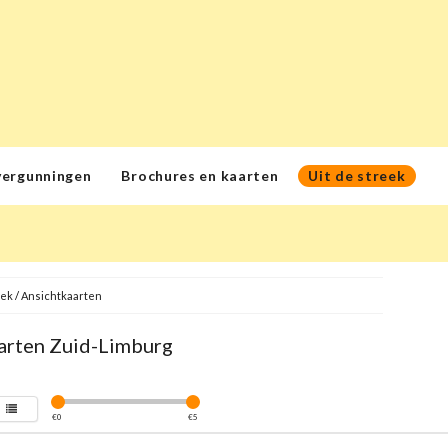
vergunningen
Brochures en kaarten
Uit de streek
eek
/
Ansichtkaarten
arten Zuid-Limburg
€
0
€
5