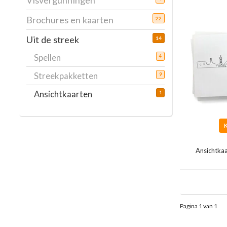
Visvergunningen
Brochures en kaarten
22
Uit de streek
14
Spellen
4
Streekpakketten
9
Ansichtkaarten
1
Ansichtka
Pagina 1 van 1