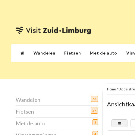
Wandelen
Fietsen
Met de auto
Vis
Home
/
Uit de str
Wandelen
66
Ansichtka
Fietsen
37
Met de auto
3
4