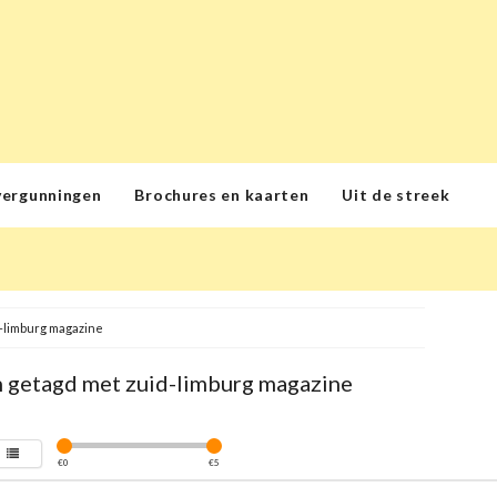
vergunningen
Brochures en kaarten
Uit de streek
-limburg magazine
 getagd met zuid-limburg magazine
€
0
€
5