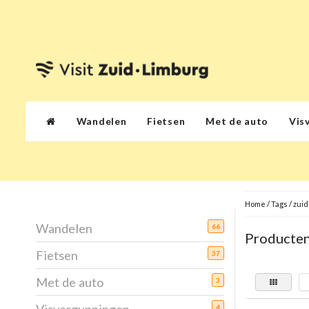
Wandelen
Fietsen
Met de auto
Vis
Home
/
Tags
/
zuid
Wandelen
66
Producten
Fietsen
37
Met de auto
3
4