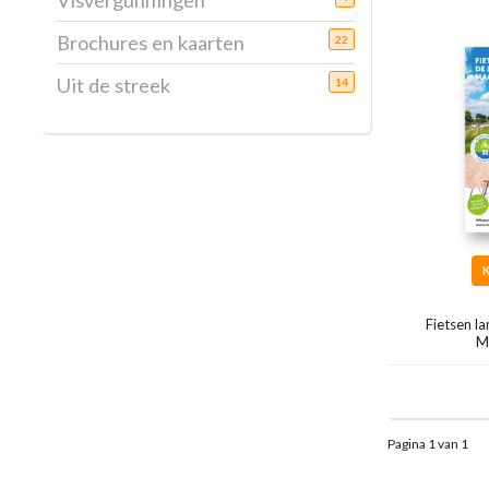
Visvergunningen
Brochures en kaarten
22
Uit de streek
14
Fietsen l
M
Pagina 1 van 1