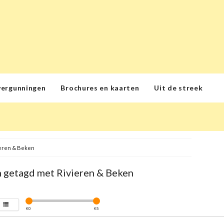
vergunningen
Brochures en kaarten
Uit de streek
eren & Beken
 getagd met Rivieren & Beken
€
0
€
5