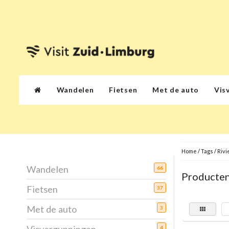
Wandelen
Fietsen
Met de auto
Vis
Home
/
Tags
/
Rivi
Wandelen
66
Producten
Fietsen
37
Met de auto
3
4