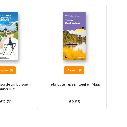
Kopen
Kopen
angs de Limburgse
Fietsroute Tussen Geul en Maas
aasroute
€2,70
€2,85