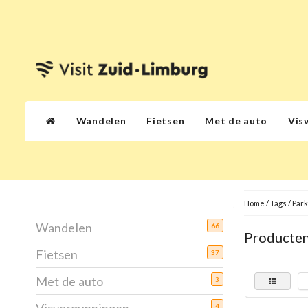
Wandelen
Fietsen
Met de auto
Vis
Home
/
Tags
/
Park
Wandelen
66
Producten
Fietsen
37
Met de auto
3
4