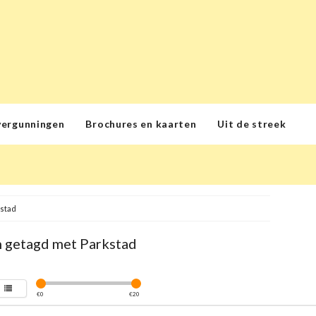
vergunningen
Brochures en kaarten
Uit de streek
stad
 getagd met Parkstad
€
0
€
20