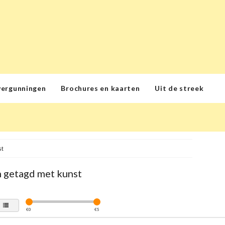
vergunningen
Brochures en kaarten
Uit de streek
st
 getagd met kunst
€
0
€
5