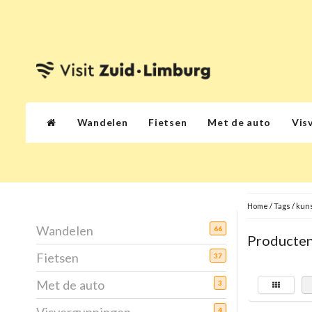
Wandelen
Fietsen
Met de auto
Vis
Home
/
Tags
/
kun
Wandelen
66
Producten
Fietsen
37
Met de auto
3
4