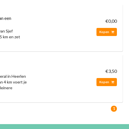
an een
€0,00
an Sjef
Kopen
5 km en zet
€3,50
ral in Heerlen
n 4 km voert je
Kopen
kleinere
1