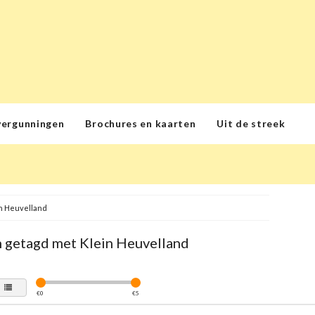
vergunningen
Brochures en kaarten
Uit de streek
n Heuvelland
 getagd met Klein Heuvelland
€
0
€
5