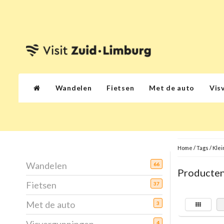
Wandelen
Fietsen
Met de auto
Vis
Home
/
Tags
/
Klei
Wandelen
66
Producten
Fietsen
37
Met de auto
3
4