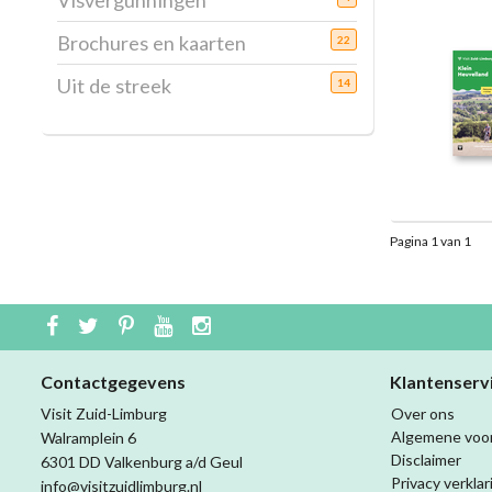
Visvergunningen
Brochures en kaarten
22
Uit de streek
14
Pagina 1 van 1
Contactgegevens
Klantenserv
Visit Zuid-Limburg
Over ons
Algemene voo
Walramplein 6
Disclaimer
6301 DD Valkenburg a/d Geul
Privacy verklar
info@visitzuidlimburg.nl