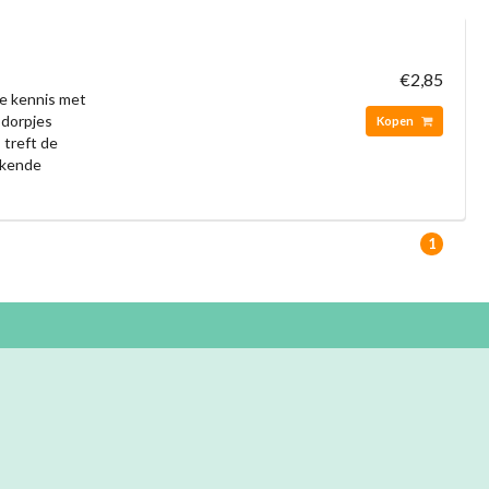
€2,85
te kennis met
 dorpjes
Kopen
 treft de
kkende
1