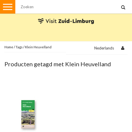
Menu
Wandelen
Stadswandelingen
Fietsen
Met de auto
Home
/
Tags
/
Klein Heuvelland
Nederlands
Visvergunningen
Producten getagd met Klein Heuvelland
Brochures en kaarten
Plattegronden
Uit de streek
Spellen
Streekpakketten
Kerstpakketten
Ansichtkaarten